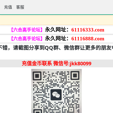
手论坛
充值
客服
永久网址：
61116333.com
【六合高手论坛】
永久网址：
61116888.com
【六合高手论坛】
不错，请截图分享到QQ群、微信群让更多的朋友
充值金币联系
微信号:jkk80099