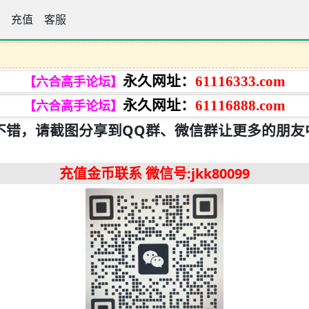
手论坛
充值
客服
永久网址：
61116333.com
【六合高手论坛】
永久网址：
61116888.com
【六合高手论坛】
不错，请截图分享到QQ群、微信群让更多的朋友
充值金币联系
微信号:jkk80099