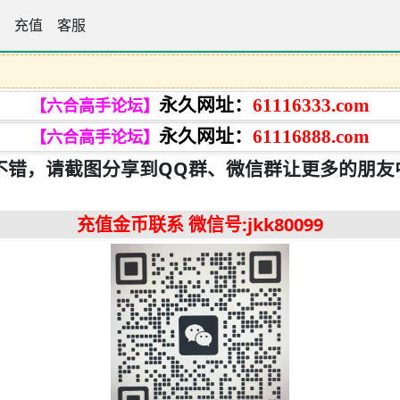
手论坛
充值
客服
永久网址：
61116333.com
【六合高手论坛】
永久网址：
61116888.com
【六合高手论坛】
不错，请截图分享到QQ群、微信群让更多的朋友
充值金币联系
微信号:jkk80099