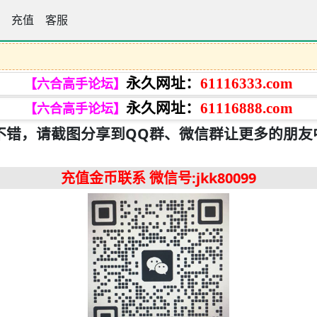
手论坛
充值
客服
永久网址：
61116333.com
【六合高手论坛】
永久网址：
61116888.com
【六合高手论坛】
不错，请截图分享到QQ群、微信群让更多的朋友
充值金币联系
微信号:jkk80099