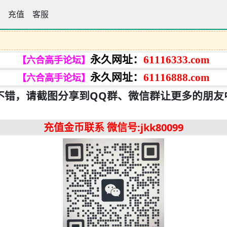
手论坛
充值
客服
永久网址：
61116333.com
【六合高手论坛】
永久网址：
61116888.com
【六合高手论坛】
不错，请截图分享到QQ群、微信群让更多的朋友
充值金币联系
微信号:jkk80099