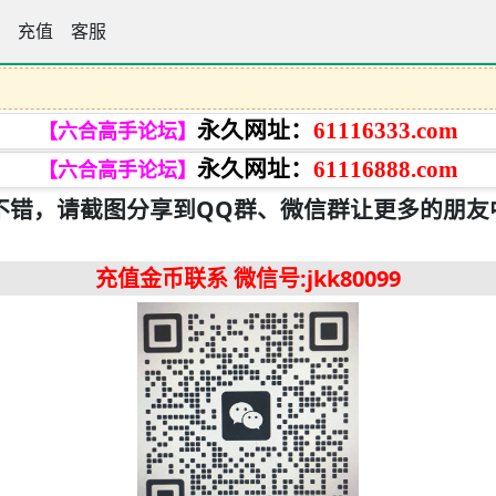
手论坛
充值
客服
永久网址：
61116333.com
【六合高手论坛】
永久网址：
61116888.com
【六合高手论坛】
不错，请截图分享到QQ群、微信群让更多的朋友
充值金币联系
微信号:jkk80099