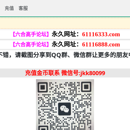
手论坛
充值
客服
永久网址：
61116333.com
【六合高手论坛】
永久网址：
61116888.com
【六合高手论坛】
不错，请截图分享到QQ群、微信群让更多的朋友
充值金币联系
微信号:jkk80099